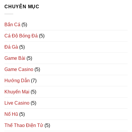
CHUYÊN MỤC
Bắn Cá
(5)
Cá Độ Bóng Đá
(5)
Đá Gà
(5)
Game Bài
(5)
Game Casino
(5)
Hướng Dẫn
(7)
Khuyến Mại
(5)
Live Casino
(5)
Nổ Hũ
(5)
Thể Thao Điện Tử
(5)