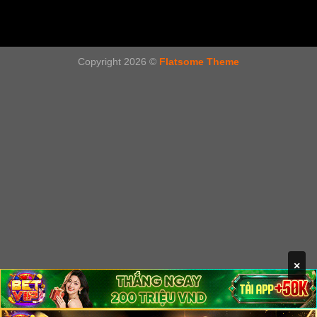
Copyright 2026 ©
Flatsome Theme
×