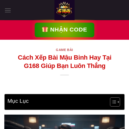
Skip
to
content
NHẬN CODE
GAME BÀI
Cách Xếp Bài Mậu Binh Hay Tại
G168 Giúp Bạn Luôn Thắng
Mục Lục