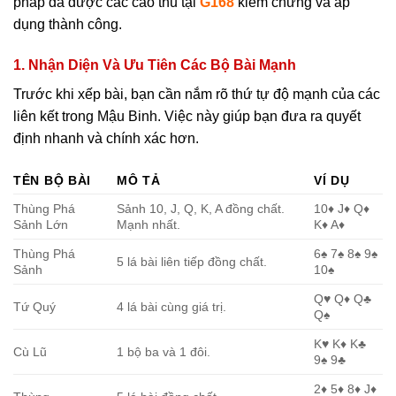
pháp đã được các cao thủ tại
G168
kiểm chứng và áp
dụng thành công.
1. Nhận Diện Và Ưu Tiên Các Bộ Bài Mạnh
Trước khi xếp bài, bạn cần nắm rõ thứ tự độ mạnh của các
liên kết trong Mậu Binh. Việc này giúp bạn đưa ra quyết
định nhanh và chính xác hơn.
TÊN BỘ BÀI
MÔ TẢ
VÍ DỤ
Thùng Phá
Sảnh 10, J, Q, K, A đồng chất.
10♦ J♦ Q♦
Sảnh Lớn
Mạnh nhất.
K♦ A♦
Thùng Phá
6♠ 7♠ 8♠ 9♠
5 lá bài liên tiếp đồng chất.
Sảnh
10♠
Q♥ Q♦ Q♣
Tứ Quý
4 lá bài cùng giá trị.
Q♠
K♥ K♦ K♣
Cù Lũ
1 bộ ba và 1 đôi.
9♠ 9♣
2♦ 5♦ 8♦ J♦