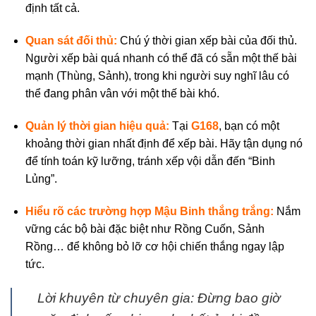
định tất cả.
Quan sát đối thủ:
Chú ý thời gian xếp bài của đối thủ.
Người xếp bài quá nhanh có thể đã có sẵn một thế bài
mạnh (Thùng, Sảnh), trong khi người suy nghĩ lâu có
thể đang phân vân với một thế bài khó.
Quản lý thời gian hiệu quả:
Tại
G168
, bạn có một
khoảng thời gian nhất định để xếp bài. Hãy tận dụng nó
để tính toán kỹ lưỡng, tránh xếp vội dẫn đến “Binh
Lủng”.
Hiểu rõ các trường hợp Mậu Binh thắng trắng:
Nắm
vững các bộ bài đặc biệt như Rồng Cuốn, Sảnh
Rồng… để không bỏ lỡ cơ hội chiến thắng ngay lập
tức.
Lời khuyên từ chuyên gia: Đừng bao giờ