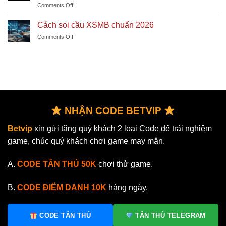
Mắn
on
Comments Off
Siêu
Kíp
Từ
Bí
Tốc
Từ
Chiêm
Kíp
G168
Cách soi cầu XSMB chuẩn 2026
Cao
Bao
Nuôi
Bất
Thủ
on
Comments Off
Lô
Bại
Lô
Cách
Khung
Từ
Đề
soi
3
Chuyên
cầu
Ngày
Gia
XSMB
Bất
Lão
chuẩn
Bại
Làng
2026
Giúp
Lô
Thủ
NHẬN CODE BETVIP
Về
Bờ
Betvip
xin gửi tặng quý khách 2 loại Code để trải nghiệm
game, chúc quý khách chơi game may mắn.
A.
CODE TÂN THỦ 50K
chơi thử game.
B.
CODE ĐIỂM DANH
10K
hàng ngày.
CODE TÂN THỦ
TÂN THỦ TELEGRAM