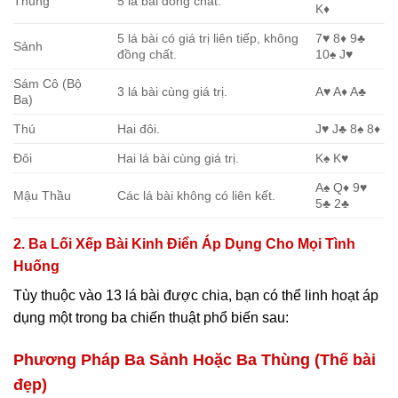
Thùng
5 lá bài đồng chất.
K♦
5 lá bài có giá trị liên tiếp, không
7♥ 8♦ 9♣
Sảnh
đồng chất.
10♠ J♥
Sám Cô (Bộ
3 lá bài cùng giá trị.
A♥ A♦ A♣
Ba)
Thú
Hai đôi.
J♥ J♣ 8♠ 8♦
Đôi
Hai lá bài cùng giá trị.
K♠ K♥
A♠ Q♦ 9♥
Mậu Thầu
Các lá bài không có liên kết.
5♣ 2♣
2. Ba Lối Xếp Bài Kinh Điển Áp Dụng Cho Mọi Tình
Huống
Tùy thuộc vào 13 lá bài được chia, bạn có thể linh hoạt áp
dụng một trong ba chiến thuật phổ biến sau:
Phương Pháp Ba Sảnh Hoặc Ba Thùng (Thế bài
đẹp)