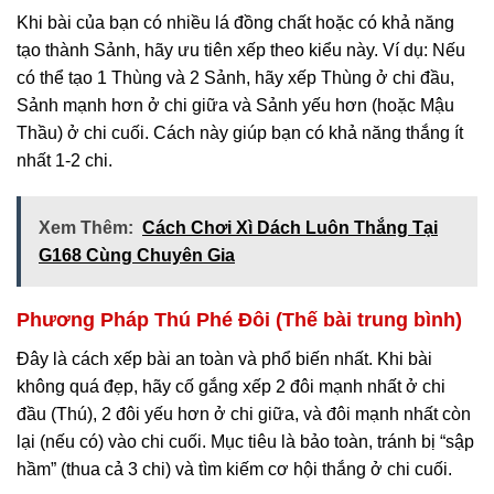
Khi bài của bạn có nhiều lá đồng chất hoặc có khả năng
tạo thành Sảnh, hãy ưu tiên xếp theo kiểu này. Ví dụ: Nếu
có thể tạo 1 Thùng và 2 Sảnh, hãy xếp Thùng ở chi đầu,
Sảnh mạnh hơn ở chi giữa và Sảnh yếu hơn (hoặc Mậu
Thầu) ở chi cuối. Cách này giúp bạn có khả năng thắng ít
nhất 1-2 chi.
Xem Thêm:
Cách Chơi Xì Dách Luôn Thắng Tại
G168 Cùng Chuyên Gia
Phương Pháp Thú Phé Đôi (Thế bài trung bình)
Đây là cách xếp bài an toàn và phổ biến nhất. Khi bài
không quá đẹp, hãy cố gắng xếp 2 đôi mạnh nhất ở chi
đầu (Thú), 2 đôi yếu hơn ở chi giữa, và đôi mạnh nhất còn
lại (nếu có) vào chi cuối. Mục tiêu là bảo toàn, tránh bị “sập
hầm” (thua cả 3 chi) và tìm kiếm cơ hội thắng ở chi cuối.