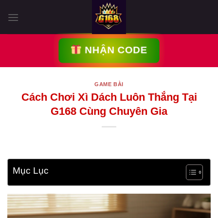
Skip
to
content
NHẬN CODE
GAME BÀI
Cách Chơi Xì Dách Luôn Thắng Tại
G168 Cùng Chuyên Gia
Mục Lục