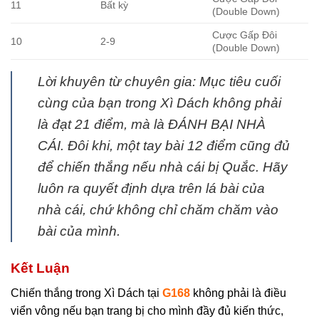
11
Bất kỳ
(Double Down)
Cược Gấp Đôi
10
2-9
(Double Down)
Lời khuyên từ chuyên gia: Mục tiêu cuối
cùng của bạn trong Xì Dách không phải
là đạt 21 điểm, mà là ĐÁNH BẠI NHÀ
CÁI. Đôi khi, một tay bài 12 điểm cũng đủ
để chiến thắng nếu nhà cái bị Quắc. Hãy
luôn ra quyết định dựa trên lá bài của
nhà cái, chứ không chỉ chăm chăm vào
bài của mình.
Kết Luận
Chiến thắng trong Xì Dách tại
G168
không phải là điều
viển vông nếu bạn trang bị cho mình đầy đủ kiến thức,