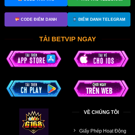
CODE ĐIỂM DANH
ĐIỂM DANH TELEGRAM
TẢI BETVIP NGAY
VỀ CHÚNG TÔI
Giấy Phép Hoạt Động