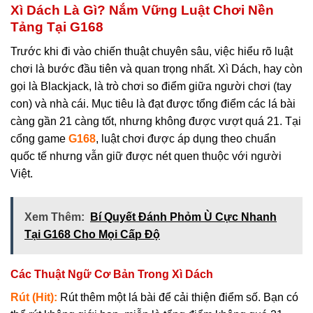
Xì Dách Là Gì? Nắm Vững Luật Chơi Nền
Tảng Tại G168
Trước khi đi vào chiến thuật chuyên sâu, việc hiểu rõ luật
chơi là bước đầu tiên và quan trọng nhất. Xì Dách, hay còn
gọi là Blackjack, là trò chơi so điểm giữa người chơi (tay
con) và nhà cái. Mục tiêu là đạt được tổng điểm các lá bài
càng gần 21 càng tốt, nhưng không được vượt quá 21. Tại
cổng game
G168
, luật chơi được áp dụng theo chuẩn
quốc tế nhưng vẫn giữ được nét quen thuộc với người
Việt.
Xem Thêm:
Bí Quyết Đánh Phỏm Ù Cực Nhanh
Tại G168 Cho Mọi Cấp Độ
Các Thuật Ngữ Cơ Bản Trong Xì Dách
Rút (Hit):
Rút thêm một lá bài để cải thiện điểm số. Bạn có