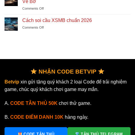
Về Bờ
May
Số
Bí
Mắn
on
Comments Off
Siêu
Kíp
Từ
Bí
Tốc
Từ
Chiêm
Kíp
G168
Cách soi cầu XSMB chuẩn 2026
Cao
Bao
Nuôi
Bất
Thủ
on
Comments Off
Lô
Bại
Lô
Cách
Khung
Từ
Đề
soi
3
Chuyên
cầu
Ngày
Gia
XSMB
Bất
Lão
chuẩn
Bại
Làng
2026
Giúp
Lô
Thủ
NHẬN CODE BETVIP
Về
Bờ
Betvip
xin gửi tặng quý khách 2 loại Code để trải nghiệm
game, chúc quý khách chơi game may mắn.
A.
CODE TÂN THỦ 50K
chơi thử game.
B.
CODE ĐIỂM DANH
10K
hàng ngày.
CODE TÂN THỦ
TÂN THỦ TELEGRAM